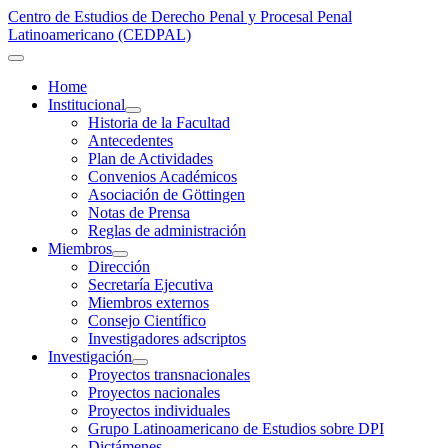
Centro de Estudios de Derecho Penal y Procesal Penal
Latinoamericano (CEDPAL)
Home
Institucional
Historia de la Facultad
Antecedentes
Plan de Actividades
Convenios Académicos
Asociación de Göttingen
Notas de Prensa
Reglas de administración
Miembros
Dirección
Secretaría Ejecutiva
Miembros externos
Consejo Científico
Investigadores adscriptos
Investigación
Proyectos transnacionales
Proyectos nacionales
Proyectos individuales
Grupo Latinoamericano de Estudios sobre DPI
Dictámenes