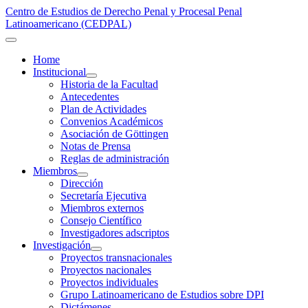
Centro de Estudios de Derecho Penal y Procesal Penal
Latinoamericano (CEDPAL)
Home
Institucional
Historia de la Facultad
Antecedentes
Plan de Actividades
Convenios Académicos
Asociación de Göttingen
Notas de Prensa
Reglas de administración
Miembros
Dirección
Secretaría Ejecutiva
Miembros externos
Consejo Científico
Investigadores adscriptos
Investigación
Proyectos transnacionales
Proyectos nacionales
Proyectos individuales
Grupo Latinoamericano de Estudios sobre DPI
Dictámenes