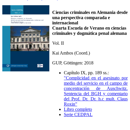
Ciencias criminales en Alemania desde
una perspectiva comparada e
internacional
Cuarta Escuela de Verano en ciencias
criminales y dogmática penal alemana
Vol. II
Kai Ambos (Coord.)
GUP, Göttingen: 2018
Capítulo IX, pp. 189 ss.:
"Complicidad en el asesinato por
medio del servicio en el campo de
concentración de Auschwitz.
Sentencia del BGH y comentario
del Prof. Dr. Dr. h.c mult. Claus
Roxin”
Libro completo
Serie CEDPAL