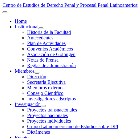
Centro de Estudios de Derecho Penal y Procesal Penal Latinoamer
Home
Institucional
Historia de la Facultad
Antecedentes
Plan de Actividades
Convenios Académicos
Asociación de Göttingen
Notas de Prensa
Reglas de administración
Miembros
Dirección
Secretaría Ejecutiva
Miembros externos
Consejo Científico
Investigadores adscriptos
Investigación
Proyectos transnacionales
Proyectos nacionales
Proyectos individuales
Grupo Latinoamericano de Estudios sobre DPI
Dictámenes
Eventos