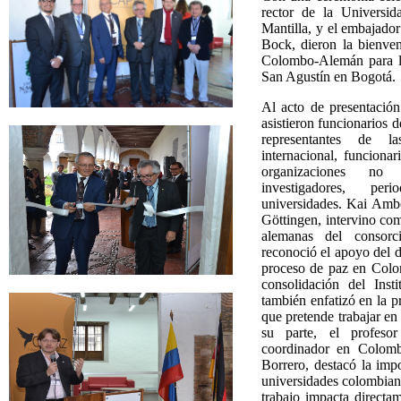
rector de la Universi
Mantilla, y el embajado
Bock, dieron la bienveni
Colombo-Alemán para l
San Agustín en Bogotá.
Al acto de presentación
asistieron funcionarios
representantes de la
internacional, funciona
organizaciones no 
investigadores, pe
universidades.
Kai Ambo
Göttingen, intervino com
alemanas del conso
reconoció el apoyo del 
proceso de paz en Colo
consolidación del Ins
también enfatizó en la 
que pretende trabajar en
su parte, el profeso
coordinador en Colom
Borrero, destacó la impo
universidades colombian
trabajo impacta directa