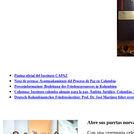
Página oficial del Instituto CAPAZ
Nota de prensa: Acompañamiento del Proceso de Paz en Colombia
Presseinformation: Begleitung des Friedensprozesses in Kolumbien
Columna: Instituto colombo alemán para la paz, Ámbito Jurídico, Colombia, 
Deutsch-Kolumbianisches Friedensinstitut: Prof. Dr. José Martínez führt erst
Abre sus puertas nueva
Con una ceremonia celeb