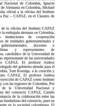
dad Nacional de Colombia, Ignacio
r de Alemania en Colombia, Michael
da oficial a la oficina del Instituto
a Paz – CAPAZ, en el Claustro de
 de la oficina del Instituto CAPAZ
 de la embajada alemana en Colombia,
s instituciones de cooperación
rios de entidades gubernamentales y
gubernamentales, docentes e
riodistas y representantes de
s, catedrático de la Universidad de
o representante de las universidades
rcio CAPAZ. El profesor Ambos
delegado del gobierno alemán para el
mbia, Tom Koenigs, a la creación y
tituto CAPAZ. El profesor Ambos
proyección de CAPAZ como instituto
 y con las regiones de Colombia.
Por
r de la Universidad Nacional y
bia del consorcio CAPAZ, Camilo
rtancia de la colaboración entre las
as fundadoras del consorcio, pues su
mente en la sociedad colombiana. El