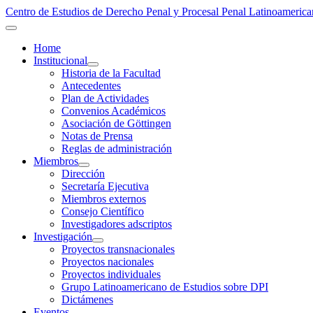
Centro de Estudios de Derecho Penal y Procesal Penal Latinoamer
Home
Institucional
Historia de la Facultad
Antecedentes
Plan de Actividades
Convenios Académicos
Asociación de Göttingen
Notas de Prensa
Reglas de administración
Miembros
Dirección
Secretaría Ejecutiva
Miembros externos
Consejo Científico
Investigadores adscriptos
Investigación
Proyectos transnacionales
Proyectos nacionales
Proyectos individuales
Grupo Latinoamericano de Estudios sobre DPI
Dictámenes
Eventos