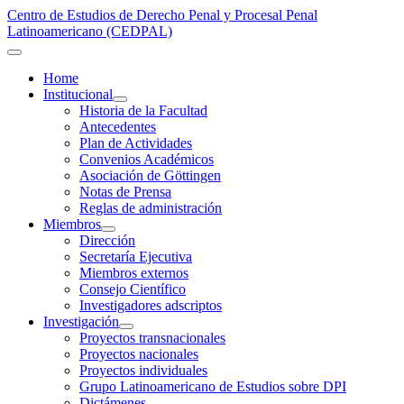
Centro de Estudios de Derecho Penal y Procesal Penal
Latinoamericano (CEDPAL)
Home
Institucional
Historia de la Facultad
Antecedentes
Plan de Actividades
Convenios Académicos
Asociación de Göttingen
Notas de Prensa
Reglas de administración
Miembros
Dirección
Secretaría Ejecutiva
Miembros externos
Consejo Científico
Investigadores adscriptos
Investigación
Proyectos transnacionales
Proyectos nacionales
Proyectos individuales
Grupo Latinoamericano de Estudios sobre DPI
Dictámenes