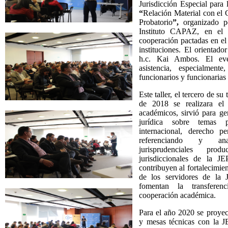
Jurisdicción Especial para l
“
Relación Material con el 
Probatorio
”,
organizado p
Instituto CAPAZ, en el 
cooperación pactadas en el 
instituciones. El orientador
h.c. Kai Ambos. El eve
asistencia, especialment
funcionarios y funcionarias
Este taller, el tercero de s
de 2018 se realizara el
académicos, sirvió para ge
jurídica sobre temas 
internacional, derecho p
referenciando y ana
jurisprudenciales pr
jurisdiccionales de la J
contribuyen al fortalecimien
de los servidores de la 
fomentan la transfere
cooperación académica.
Para el año 2020 se proyect
y mesas técnicas con la JE