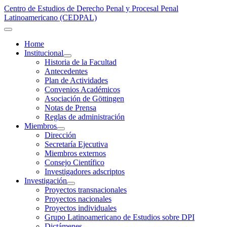
Centro de Estudios de Derecho Penal y Procesal Penal
Latinoamericano (CEDPAL)
Home
Institucional
Historia de la Facultad
Antecedentes
Plan de Actividades
Convenios Académicos
Asociación de Göttingen
Notas de Prensa
Reglas de administración
Miembros
Dirección
Secretaría Ejecutiva
Miembros externos
Consejo Científico
Investigadores adscriptos
Investigación
Proyectos transnacionales
Proyectos nacionales
Proyectos individuales
Grupo Latinoamericano de Estudios sobre DPI
Dictámenes