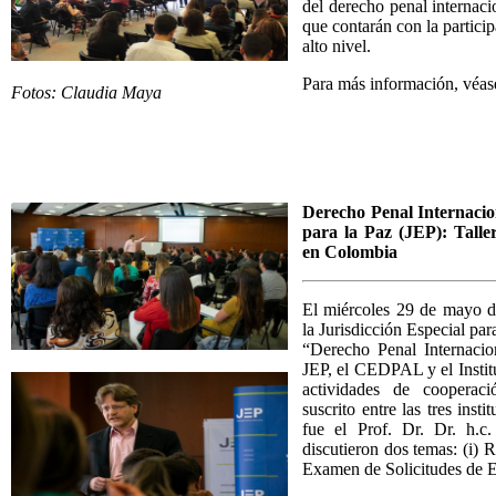
del derecho penal internacio
que contarán con la partici
alto nivel.
Para más información, véa
Fotos: Claudia Maya
Derecho Penal Internacio
para la Paz (JEP)
:
Talle
en Colombia
El miércoles 29 de mayo de
la Jurisdicción Especial para
“Derecho Penal Internacio
JEP, el CEDPAL y el Insti
actividades de cooperac
suscrito entre las tres insti
fue el Prof. Dr. Dr. h.c
discutieron dos temas: (i) 
Examen de Solicitudes de E