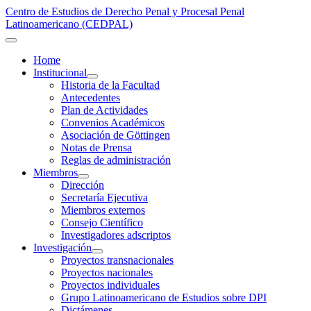
Centro de Estudios de Derecho Penal y Procesal Penal
Latinoamericano (CEDPAL)
Home
Institucional
Historia de la Facultad
Antecedentes
Plan de Actividades
Convenios Académicos
Asociación de Göttingen
Notas de Prensa
Reglas de administración
Miembros
Dirección
Secretaría Ejecutiva
Miembros externos
Consejo Científico
Investigadores adscriptos
Investigación
Proyectos transnacionales
Proyectos nacionales
Proyectos individuales
Grupo Latinoamericano de Estudios sobre DPI
Dictámenes