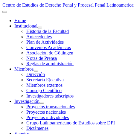
Centro de Estudios de Derecho Penal y Procesal Penal Latinoamer
Home
Institucional
Historia de la Facultad
Antecedentes
Plan de Actividades
Convenios Académicos
Asociación de Göttingen
Notas de Prensa
Reglas de administración
Miembros
Dirección
Secretaría Ejecutiva
Miembros externos
Consejo Científico
Investigadores adscriptos
Investigación
Proyectos transnacionales
Proyectos nacionales
Proyectos individuales
Grupo Latinoamericano de Estudios sobre DPI
Dictámenes
Eventos