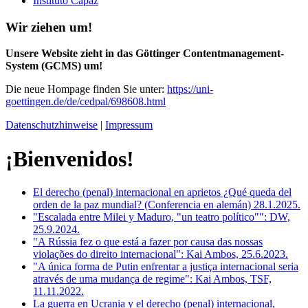
Instituto Capaz
Wir ziehen um!
Unsere Website zieht in das Göttinger Contentmanagement-
System (GCMS) um!
Die neue Hompage finden Sie unter:
https://uni-
goettingen.de/de/cedpal/698608.html
Datenschutzhinweise
|
Impressum
¡Bienvenidos!
El derecho (penal) internacional en aprietos ¿Qué queda del
orden de la paz mundial? (Conferencia en alemán) 28.1.2025
.
"Escalada entre Milei y Maduro, "un teatro político"": DW,
25.9.2024.
"A Rússia fez o que está a fazer por causa das nossas
violações do direito internacional": Kai Ambos, 25.6.2023.
"A única forma de Putin enfrentar a justiça internacional seria
através de uma mudança de regime": Kai Ambos, TSF,
11.11.2022.
La guerra en Ucrania y el derecho (penal) internacional,