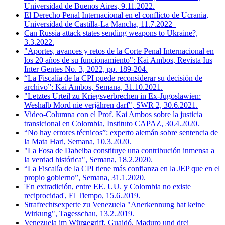
Universidad de Buenos Aires, 9.11.2022.
El Derecho Penal Internacional en el conflicto de Ucrania,
Universidad de Castilla-La Mancha, 11.7.2022
Can Russia attack states sending weapons to Ukraine?,
3.3.2022.
"Aportes, avances y retos de la Corte Penal Internacional en
los 20 años de su funcionamiento": Kai Ambos, Revista Ius
Inter Gentes No. 3, 2022, pp. 189-204.
“La Fiscalía de la CPI puede reconsiderar su decisión de
archivo”: Kai Ambos, Semana, 31.10.2021.
"Letztes Urteil zu Kriegsverbrechen in Ex-Jugoslawien:
Weshalb Mord nie verjähren darf", SWR 2, 30.6.2021.
Video-Columna con el Prof. Kai Ambos sobre la justicia
transicional en Colombia, Instituto CAPAZ, 30.4.2020.
“No hay errores técnicos”: experto alemán sobre sentencia de
la Mata Hari, Semana, 10.3.2020.
"La Fosa de Dabeiba constituye una contribución inmensa a
la verdad histórica", Semana, 18.2.2020.
“La Fiscalía de la CPI tiene más confianza en la JEP que en el
propio gobierno”, Semana, 31.1.2020.
'En extradición, entre EE. UU. y Colombia no existe
reciprocidad', El Tiempo, 15.6.2019.
Strafrechtsexperte zu Venezuela "Anerkennung hat keine
Wirkung", Tagesschau, 13.2.2019.
Venezuela im Würgegriff. Guaidó, Maduro und drei